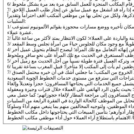
السلبيات:
1/ كانت منصة إعطاء الأرقام للداخلين قريبة جداً من المدخل بحيث يسد المراجعون مدخل المكتب متى زادوا عن خمسة أشخاص، وكان بالإمكان تأخيره ووضع مسارات محجوزة بقوائم الألمونيوم تستوعب
عشرة عملاء.
4/ استغرق أحد الموظفين مع إحدى النساء قرابة 45 دقيقة، وليس هذا بموضع الملحوظة، بل السلبية كانت في تزييف ذلك الموظف الإعلان عن إنهائه التعامل مع تلك المرأة؛ ليصدح النظام بتحويل عميل آخر
التصنيفات الرئيسة