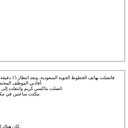
أفادني الموظف المختص بأن علي الذهاب إلى المطار أو إلى أحد مكاتب الخطوط؛ لعدم توافر الخدمة المطلوبة عبر موقع الخطوط ولا عن طريق الاتصال الهاتفي.
اتصلت بتاكسي كريم وانتقلت إلى مكتب الخطوط بحي الخالدية، وبعد انتظار ساعتين أفادني الموظف بأن مكتب الخطوط لا يمكنه تعديل الحجز، وأن علي الذهاب إلى المطار.
مكثت ساعتين في مكتب الخطوط قبل أخذ الإفادة السلبية، واجتمع لي مجموعة من الملحوظات أوردها هنا للاستفادة منها في تطوير خدمات الخطوط السعودية.
5/ كان هناك اهتمام جميل ورائد بالنساء؛ من حيث التعجيل بأخذ الأرقام دون الوقوف في الطابور كالرجال، وتلك منقبة جميلة للمكتب والمشرف عليه.