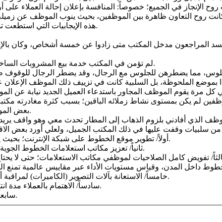
هذه الإيجابيات التي استطعت تذكرها، ولكل من تحلى بها من موظفي المكتب أقف احتراماً وتقديراً.
2/ لم تؤمن في المكتب خدمة بيع المشروبات الساخنة والباردة على العملاء؛ لكون الانتظار يمتد لأكثر من ساعة غالباً.
6/ بعض الموظفين لم يأت إلى المكتب إلا متأخراً؛ قبيل المغرب بساعة تقريباً.
أولاً/ تطوير موقع الخطوط على شبكة الإنترنت؛ بحيث يشمل جميع الخدمات التي يحتاجها المسافرون؛ حجزاً وتعديلاً وإلغاءً.
ثانياً/ تعزيز مكاتب استعلامات الخطوط الجوية؛ بحيث يكون الرد الهاتفي على العملاء خلال فترات وجيزة ومعقولة.
خامساً/ الاستعانة بآلات التصوير (الكاميرات) لمراقبة أداء الموظفين، ولتوجيه المخالفين منهم بما ينبغي منهم أداءً وسلوكاً.
سادساً/ الاهتمام بالعملاء مدة انتظار أدوارهم؛ بتأمين المبيعات التي يحتاجونها داخل مكاتب الخطوط.
سابعاً/ الاهتمام باستطلاع آراء العملاء حول أداء موظفي مكاتب الخطوط.