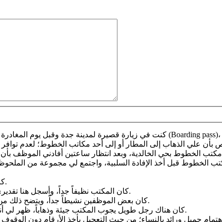
كنت في زيارة قصيرة لمدينة جدة وقبل يوم المغادرة رغبت التمديد ليومين وتأجيل الرحلة
1/ كان المكتب بناء كبيراً جميلاً لائقاً بمثل هذه المنشأة الوطنية الهامة.
2/ كان المكتب نظيفاً جداً، وأسجل هنا تقديري للقائمين على ذلك؛ سواء من موظفي الخطوط، أو من الشركة.
3/ كان بعض الموظفين نشيطاً جداً، ويتضح ذلك من كثرة إعلان الأرقام المحالة إلى مكتبه، فله مني الشكر والتقدير.
4/ كان هناك رجل طويل يجوب المكتب جيئة وذهاباً، ظهر لي أنه مشرف الصالة، ونشاطه ملحوظ، فأسجل إعجابي به وبحماسه.