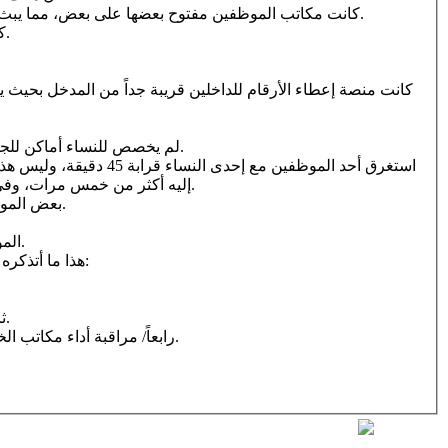
6/ كانت مكاتب الموظفين مفتوح بعضها على بعض، مما يبث روح الإنجاز في الجميع؛ خصوصاً: المنافسة بإعلان إحالة العملاء على أرقام المكاتب المنجزة للعمل السابق مرة بعد مرة بشكل ملحوظ.
7/ كانت روح التعاون ظاهرة بين الموظفين، بحيث ينوب الموظف عن زميله إذا رآه قد انشغل مع عميل سابق عن إنجاز طلب العميل اللاحق.
3/ لم يخصص للنساء أماكن للجلوس، مما يضطرهن للجلوس مع الرجال، وقد يضطر الرجال للوقوف طويلاً مع وجود مكان للجلوس حياءً من امرأة تجلس وسط المقعد.
إليه أكثر من خمس مرات، وفي كل مرة يقوم الموظف المجاور باستدعاء العميل الجديد نيابة عن الموظف المستغرق في الحديث مع تلك المرأة على نحوٍ سافرٍ وملحوظ.
5/ بعض الموظفين لم يكن بمستوى نشاط زملائه الباقين؛ بسبب كثرة مغادرته مكتبه، وتركه العميل فترة طويلة نسبياً من أجل الحديث مع زميل آخر.
7/ الموظف الذي أفادني بلزوم الذهاب إلى المطار تحدث معي وهو واقف يريد الخروج من المكتب؛ ما جعلني أشك في أن خبره محتمل الصدق.
هذا ما أتذكره من سلبيات وقفت عليها في ذلك المكتب الجميل، ولعلي أورد بعض الاقتراحات التي سترفع من مستوى خدمات الخطوط الجوية السعودية:
ثالثاً/ تفويض كامل الصلاحيات لموظفي مكاتب الاستعلامات؛ حتى لا يحتاج المسافرون إلى مراجعة المطار لإلغاء حجوزاتهم؛ كما حصل معي.
رابعاً/ مراقبة أداء مكاتب الخطوط داخل المدن، وقياس مستويات الأداء عبر مقاييس عالمية تمنع التحايل من الموظف كالحالة الواردة في الفقرة الرابعة من السلبيات.